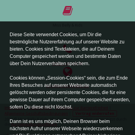
Miss Belly & Kids
Schulstraße 7
Diese Seite verwendet Cookies, um Dir die
68526 Ladenburg
bestmögliche Nutzererfahrung auf unserer Website zu
bieten. Cookies sind Textdateien, die auf Deinem
Computer gespeichert werden und bestimmte Daten
über Dein Nutzerverhalten speichern.
01525 / 6
9 232 45
Cookies können „Session-Cookies“ sein, die zum Ende
Ihres Besuches auf unserer Webseite automatisch
info@missbellynkids.de
gelöscht werden oder persistente Cookies, die für eine
gewisse Dauer auf ihrem Computer gespeichert werden,
sofern Du diese nicht löschst.
Impressum
|
Datenschutz
|
Erklärung zur Barrierefreiheit
|
Allgemeine Geschäftsbedingungen
|
Vertrag widerrufen
2026 © Miss Belly & Kids. Alle Rechte vorbehalten. Unterstützt durch
Dann ist es uns möglich, Deinen Browser beim
die
Kursverwaltungssoftware
.
nächsten Aufruf unserer Webseite wiederzuerkennen