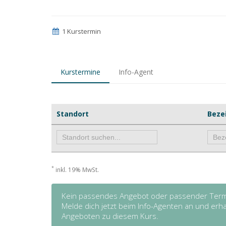
1 Kurstermin
Kurstermine
Info-Agent
Standort
Beze
*
inkl. 19% MwSt.
Kein passendes Angebot oder passender Term
Melde dich jetzt beim Info-Agenten an und er
Angeboten zu diesem Kurs.