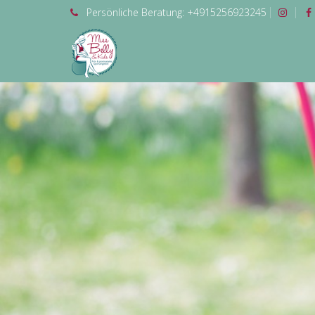
Persönliche
Beratung:
+4915256923245