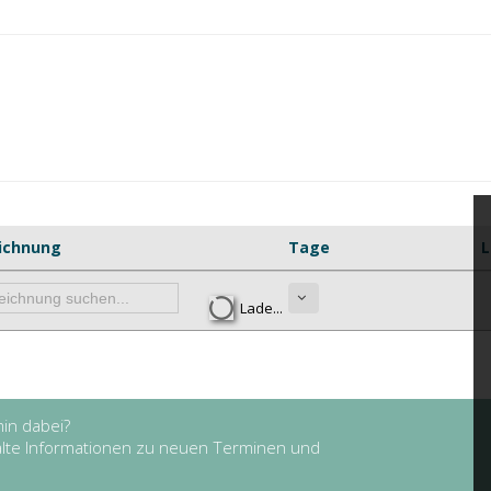
ichnung
Tage
L
Lade...
in dabei?
halte Informationen zu neuen Terminen und